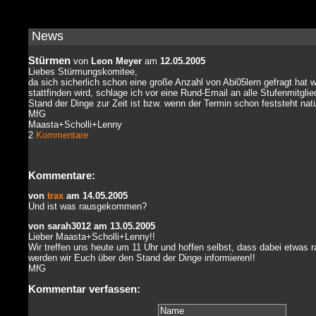
News
Stürmen
von
Leon Meyer
am
12.05.2005
Liebes Stürmungskomitee,
da sich sicherlich schon eine große Anzahl von Abi05lern gefragt hat
stattfinden wird, schlage ich vor eine Rund-Email an alle Stufenmitgli
Stand der Dinge zur Zeit ist bzw. wenn der Termin schon feststeht natü
MfG
Maasta+Scholli+Lenny
2
Kommentare
Kommentare:
von
trax
am 14.05.2005
Und ist was rausgekommen?
von sarah3012 am 13.05.2005
Lieber Maasta+Scholli+Lenny!!
Wir treffen uns heute um 11 Uhr und hoffen selbst, dass dabei etwa
werden wir Euch über den Stand der Dinge informieren!!
MfG
Kommentar verfassen: